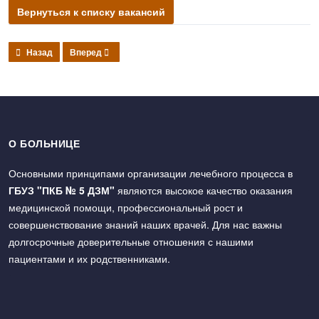
Вернуться к списку вакансий
Предыдущий: Медицинская сестра палатная (постовая)
Следующий: Помощник по уходу
Назад
Вперед
О БОЛЬНИЦЕ
Основными принципами организации лечебного процесса в
ГБУЗ "ПКБ № 5 ДЗМ"
являются высокое качество оказания
медицинской помощи, профессиональный рост и
совершенствование знаний наших врачей. Для нас важны
долгосрочные доверительные отношения с нашими
пациентами и их родственниками.