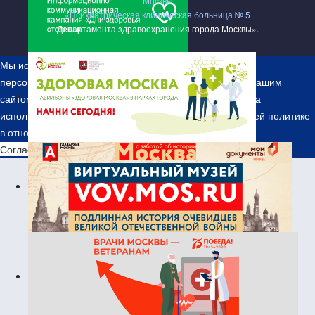
Москвы
«Психиатрическая клиническая больница № 5
Департамента здравоохранения города Москвы»
.
Мы используем файлы Cookie для улучшения работы,
персонализации и повышения удобства пользования нашим
сайтом. Продолжая посещать сайт, вы соглашаетесь на
использование нами файлов Cookie.
Подробнее о нашей политике
в отношении Cookie и информационной безопасности
Согласен